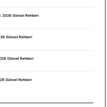
i: 2026 Güncel Rehberi
2026 Güncel Rehberi
 2026 Güncel Rehberi
026 Güncel Rehberi