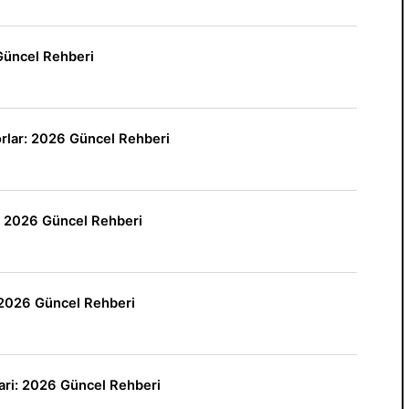
Güncel Rehberi
orlar: 2026 Güncel Rehberi
p: 2026 Güncel Rehberi
: 2026 Güncel Rehberi
ari: 2026 Güncel Rehberi