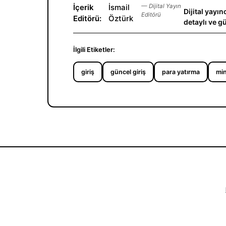
İçerik
İsmail
— Dijital Yayın
Dijital yayın
Editörü
Editörü:
Öztürk
detaylı ve g
İlgili Etiketler:
giriş
güncel giriş
para yatırma
mi