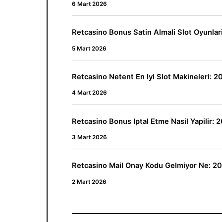
6 Mart 2026
Retcasino Bonus Satin Almali Slot Oyunlar
5 Mart 2026
Retcasino Netent En Iyi Slot Makineleri: 
4 Mart 2026
Retcasino Bonus Iptal Etme Nasil Yapilir:
3 Mart 2026
Retcasino Mail Onay Kodu Gelmiyor Ne: 2
2 Mart 2026