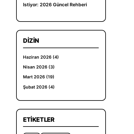
Istiyor: 2026 Güncel Rehberi
DIZIN
Haziran 2026 (4)
Nisan 2026 (3)
Mart 2026 (19)
Şubat 2026 (4)
ETIKETLER