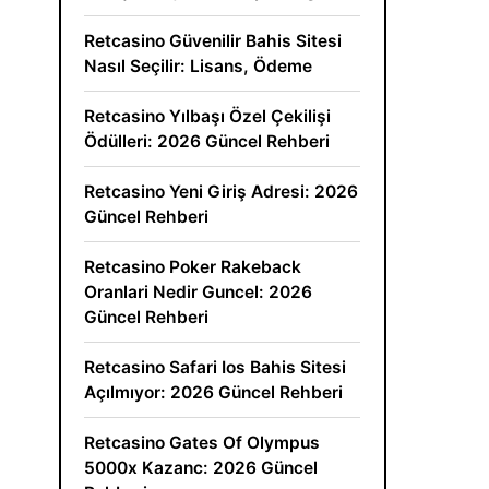
Retcasino Güvenilir Bahis Sitesi
Nasıl Seçilir: Lisans, Ödeme
Retcasino Yılbaşı Özel Çekilişi
Ödülleri: 2026 Güncel Rehberi
Retcasino Yeni Giriş Adresi: 2026
Güncel Rehberi
Retcasino Poker Rakeback
Oranlari Nedir Guncel: 2026
Güncel Rehberi
Retcasino Safari Ios Bahis Sitesi
Açılmıyor: 2026 Güncel Rehberi
Retcasino Gates Of Olympus
5000x Kazanc: 2026 Güncel