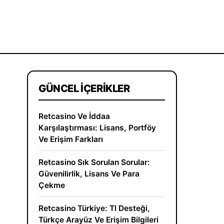
GÜNCEL İÇERIKLER
Retcasino Ve İddaa
Karşılaştırması: Lisans, Portföy
Ve Erişim Farkları
Retcasino Sık Sorulan Sorular:
Güvenilirlik, Lisans Ve Para
Çekme
Retcasino Türkiye: Tl Desteği,
Türkçe Arayüz Ve Erişim Bilgileri