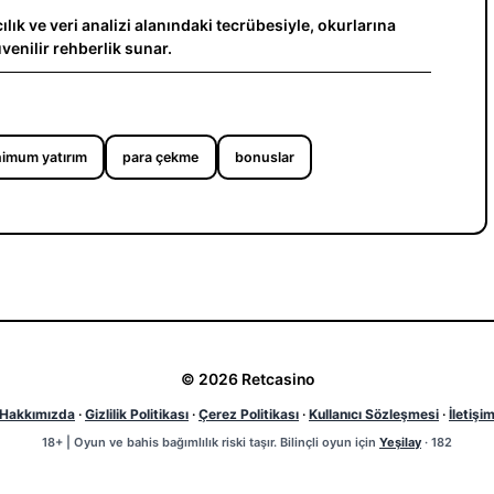
cılık ve veri analizi alanındaki tecrübesiyle, okurlarına
üvenilir rehberlik sunar.
nimum yatırım
para çekme
bonuslar
© 2026 Retcasino
Hakkımızda
·
Gizlilik Politikası
·
Çerez Politikası
·
Kullanıcı Sözleşmesi
·
İletişi
18+ | Oyun ve bahis bağımlılık riski taşır. Bilinçli oyun için
Yeşilay
· 182