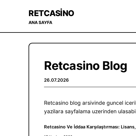
RETCASINO
ANA SAYFA
Retcasino Blog
26.07.2026
Retcasino blog arsivinde guncel icerik
yazilara sayfalama uzerinden ulasabi
Retcasino Ve İddaa Karşılaştırması: Lisans,