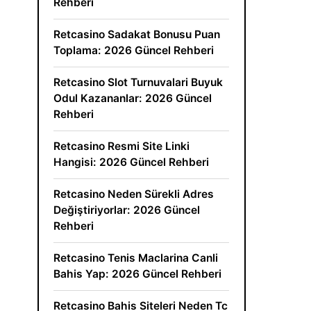
Rehberi
Retcasino Sadakat Bonusu Puan
Toplama: 2026 Güncel Rehberi
Retcasino Slot Turnuvalari Buyuk
Odul Kazananlar: 2026 Güncel
Rehberi
Retcasino Resmi Site Linki
Hangisi: 2026 Güncel Rehberi
Retcasino Neden Sürekli Adres
Değiştiriyorlar: 2026 Güncel
Rehberi
Retcasino Tenis Maclarina Canli
Bahis Yap: 2026 Güncel Rehberi
Retcasino Bahis Siteleri Neden Tc