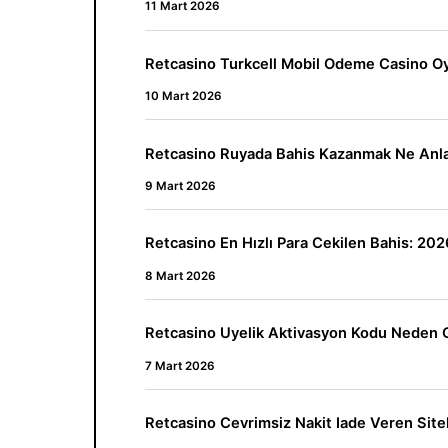
11 Mart 2026
Retcasino Turkcell Mobil Odeme Casino O
10 Mart 2026
Retcasino Ruyada Bahis Kazanmak Ne Anl
9 Mart 2026
Retcasino En Hızlı Para Cekilen Bahis: 20
8 Mart 2026
Retcasino Uyelik Aktivasyon Kodu Neden 
7 Mart 2026
Retcasino Cevrimsiz Nakit Iade Veren Site