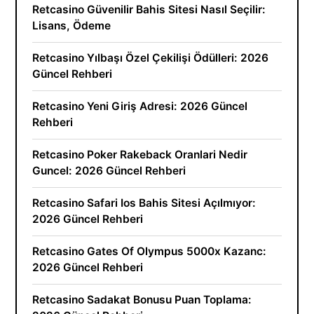
Retcasino Güvenilir Bahis Sitesi Nasıl Seçilir:
Lisans, Ödeme
Retcasino Yılbaşı Özel Çekilişi Ödülleri: 2026
Güncel Rehberi
Retcasino Yeni Giriş Adresi: 2026 Güncel
Rehberi
Retcasino Poker Rakeback Oranlari Nedir
Guncel: 2026 Güncel Rehberi
Retcasino Safari Ios Bahis Sitesi Açılmıyor:
2026 Güncel Rehberi
Retcasino Gates Of Olympus 5000x Kazanc:
2026 Güncel Rehberi
Retcasino Sadakat Bonusu Puan Toplama: