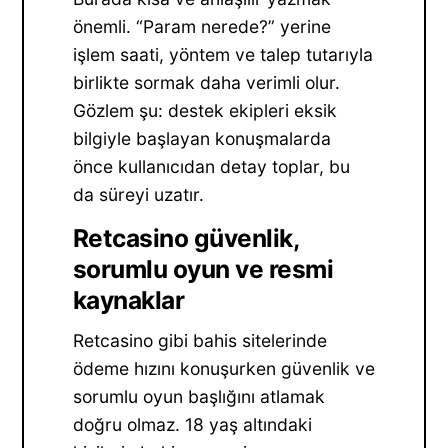
önemli. “Param nerede?” yerine
işlem saati, yöntem ve talep tutarıyla
birlikte sormak daha verimli olur.
Gözlem şu: destek ekipleri eksik
bilgiyle başlayan konuşmalarda
önce kullanıcıdan detay toplar, bu
da süreyi uzatır.
Retcasino güvenlik,
sorumlu oyun ve resmi
kaynaklar
Retcasino gibi bahis sitelerinde
ödeme hızını konuşurken güvenlik ve
sorumlu oyun başlığını atlamak
doğru olmaz. 18 yaş altındaki