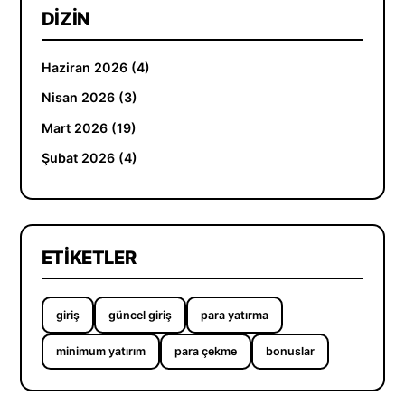
DIZIN
Haziran 2026 (4)
Nisan 2026 (3)
Mart 2026 (19)
Şubat 2026 (4)
ETIKETLER
giriş
güncel giriş
para yatırma
minimum yatırım
para çekme
bonuslar