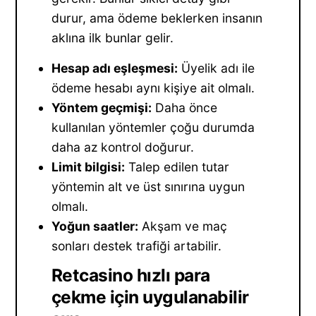
durur, ama ödeme beklerken insanın
aklına ilk bunlar gelir.
Hesap adı eşleşmesi:
Üyelik adı ile
ödeme hesabı aynı kişiye ait olmalı.
Yöntem geçmişi:
Daha önce
kullanılan yöntemler çoğu durumda
daha az kontrol doğurur.
Limit bilgisi:
Talep edilen tutar
yöntemin alt ve üst sınırına uygun
olmalı.
Yoğun saatler:
Akşam ve maç
sonları destek trafiği artabilir.
Retcasino hızlı para
çekme için uygulanabilir