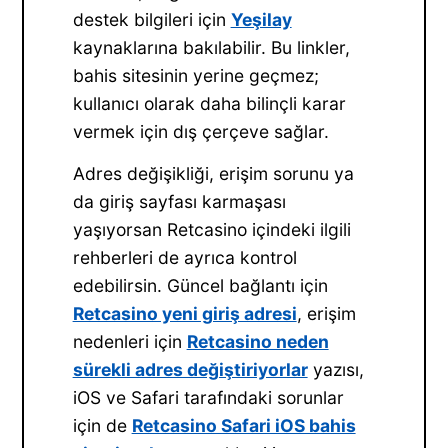
destek bilgileri için
Yeşilay
kaynaklarına bakılabilir. Bu linkler,
bahis sitesinin yerine geçmez;
kullanıcı olarak daha bilinçli karar
vermek için dış çerçeve sağlar.
Adres değişikliği, erişim sorunu ya
da giriş sayfası karmaşası
yaşıyorsan Retcasino içindeki ilgili
rehberleri de ayrıca kontrol
edebilirsin. Güncel bağlantı için
Retcasino yeni giriş adresi
, erişim
nedenleri için
Retcasino neden
sürekli adres değiştiriyorlar
yazısı,
iOS ve Safari tarafındaki sorunlar
için de
Retcasino Safari iOS bahis