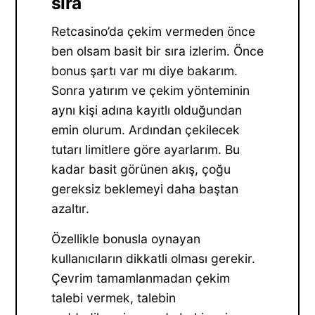
sıra
Retcasino’da çekim vermeden önce
ben olsam basit bir sıra izlerim. Önce
bonus şartı var mı diye bakarım.
Sonra yatırım ve çekim yönteminin
aynı kişi adına kayıtlı olduğundan
emin olurum. Ardından çekilecek
tutarı limitlere göre ayarlarım. Bu
kadar basit görünen akış, çoğu
gereksiz beklemeyi daha baştan
azaltır.
Özellikle bonusla oynayan
kullanıcıların dikkatli olması gerekir.
Çevrim tamamlanmadan çekim
talebi vermek, talebin