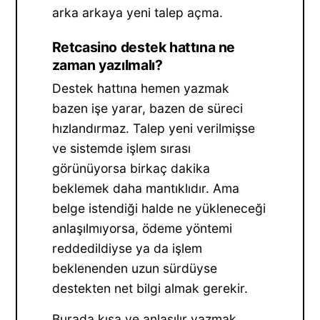
arka arkaya yeni talep açma.
Retcasino destek hattına ne
zaman yazılmalı?
Destek hattına hemen yazmak
bazen işe yarar, bazen de süreci
hızlandırmaz. Talep yeni verilmişse
ve sistemde işlem sırası
görünüyorsa birkaç dakika
beklemek daha mantıklıdır. Ama
belge istendiği halde ne yükleneceği
anlaşılmıyorsa, ödeme yöntemi
reddedildiyse ya da işlem
beklenenden uzun sürdüyse
destekten net bilgi almak gerekir.
Burada kısa ve anlaşılır yazmak