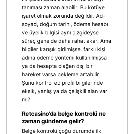
tanıması zaman alabilir. Bu kötüye
işaret olmak zorunda değildir. Ad-
soyad, doğum tarihi, ödeme hesabı
ve üyelik bilgisi aynı çizgideyse
süreç genelde daha rahat akar. Ama
bilgiler karışık girilmişse, farklı kişi
adına ödeme yöntemi kullanılmışsa
ya da hesapta olağan dışı bir
hareket varsa bekleme artabilir.
Şunu kontrol et: profil bilgilerinde
eksik, yanlış ya da çelişkili alan var
mı?
Retcasino’da belge kontrolü ne
zaman gündeme gelir?
Belge kontrolü çoğu durumda ilk