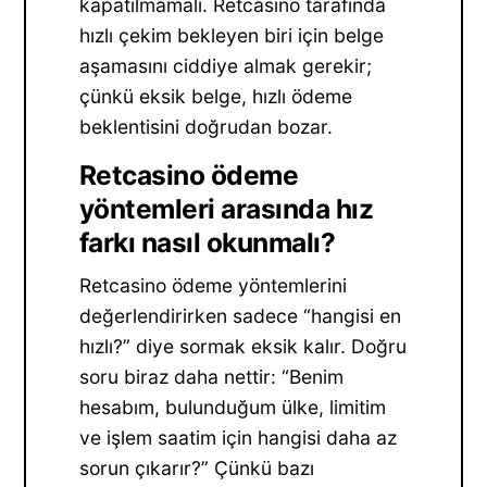
kapatılmamalı. Retcasino tarafında
hızlı çekim bekleyen biri için belge
aşamasını ciddiye almak gerekir;
çünkü eksik belge, hızlı ödeme
beklentisini doğrudan bozar.
Retcasino ödeme
yöntemleri arasında hız
farkı nasıl okunmalı?
Retcasino ödeme yöntemlerini
değerlendirirken sadece “hangisi en
hızlı?” diye sormak eksik kalır. Doğru
soru biraz daha nettir: “Benim
hesabım, bulunduğum ülke, limitim
ve işlem saatim için hangisi daha az
sorun çıkarır?” Çünkü bazı