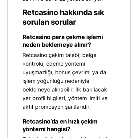
Retcasino hakkında sık
sorulan sorular
Retcasino para çekme işlemi
neden beklemeye alınır?
Retcasino çekim talebi; belge
kontrolü, ödeme yöntemi
uyuşmazlığı, bonus çevrimi ya da
işlem yoğunluğu nedeniyle
beklemeye alınabilir. İlk bakılacak
yer profil bilgileri, yöntem limiti ve
aktif promosyon şartlarıdır.
Retcasino’da en hızlı çekim
yöntemi hangisi?