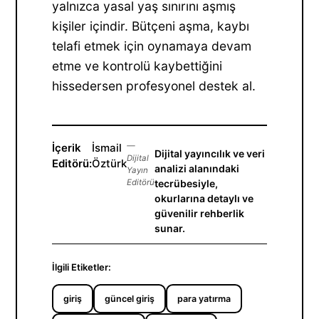
yalnızca yasal yaş sınırını aşmış
kişiler içindir. Bütçeni aşma, kaybı
telafi etmek için oynamaya devam
etme ve kontrolü kaybettiğini
hissedersen profesyonel destek al.
İçerik
İsmail
—
Dijital yayıncılık ve veri
Dijital
Editörü:
Öztürk
analizi alanındaki
Yayın
Editörü
tecrübesiyle,
okurlarına detaylı ve
güvenilir rehberlik
sunar.
İlgili Etiketler:
giriş
güncel giriş
para yatırma