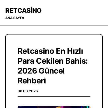
RETCASINO
ANA SAYFA
Retcasino En Hızlı
Para Cekilen Bahis:
2026 Güncel
Rehberi
08.03.2026