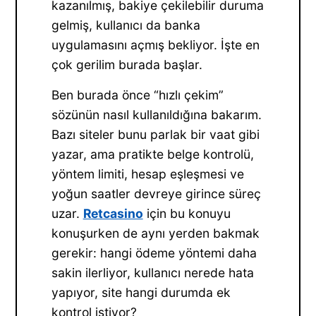
kazanılmış, bakiye çekilebilir duruma
gelmiş, kullanıcı da banka
uygulamasını açmış bekliyor. İşte en
çok gerilim burada başlar.
Ben burada önce “hızlı çekim”
sözünün nasıl kullanıldığına bakarım.
Bazı siteler bunu parlak bir vaat gibi
yazar, ama pratikte belge kontrolü,
yöntem limiti, hesap eşleşmesi ve
yoğun saatler devreye girince süreç
uzar.
Retcasino
için bu konuyu
konuşurken de aynı yerden bakmak
gerekir: hangi ödeme yöntemi daha
sakin ilerliyor, kullanıcı nerede hata
yapıyor, site hangi durumda ek
kontrol istiyor?