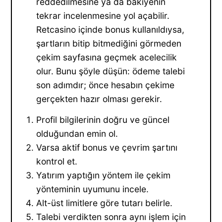
reddedilmesine ya da bakiyenin
tekrar incelenmesine yol açabilir.
Retcasino içinde bonus kullanıldıysa,
şartların bitip bitmediğini görmeden
çekim sayfasına geçmek acelecilik
olur. Bunu şöyle düşün: ödeme talebi
son adımdır; önce hesabın çekime
gerçekten hazır olması gerekir.
Profil bilgilerinin doğru ve güncel
olduğundan emin ol.
Varsa aktif bonus ve çevrim şartını
kontrol et.
Yatırım yaptığın yöntem ile çekim
yönteminin uyumunu incele.
Alt-üst limitlere göre tutarı belirle.
Talebi verdikten sonra aynı işlem için