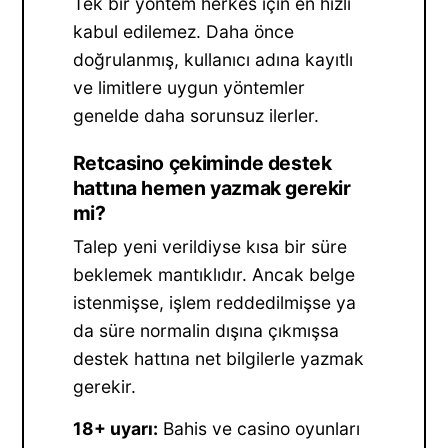
Tek bir yöntem herkes için en hızlı
kabul edilemez. Daha önce
doğrulanmış, kullanıcı adına kayıtlı
ve limitlere uygun yöntemler
genelde daha sorunsuz ilerler.
Retcasino çekiminde destek
hattına hemen yazmak gerekir
mi?
Talep yeni verildiyse kısa bir süre
beklemek mantıklıdır. Ancak belge
istenmişse, işlem reddedilmişse ya
da süre normalin dışına çıkmışsa
destek hattına net bilgilerle yazmak
gerekir.
18+ uyarı:
Bahis ve casino oyunları