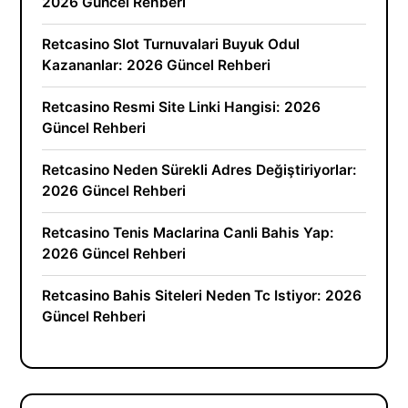
2026 Güncel Rehberi
Retcasino Slot Turnuvalari Buyuk Odul
Kazananlar: 2026 Güncel Rehberi
Retcasino Resmi Site Linki Hangisi: 2026
Güncel Rehberi
Retcasino Neden Sürekli Adres Değiştiriyorlar:
2026 Güncel Rehberi
Retcasino Tenis Maclarina Canli Bahis Yap:
2026 Güncel Rehberi
Retcasino Bahis Siteleri Neden Tc Istiyor: 2026
Güncel Rehberi