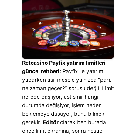
Retcasino Payfix yatırım limitleri
güncel rehberi:
Payfix ile yatırım
yaparken asıl mesele yalnızca “para
ne zaman geçer?” sorusu değil. Limit
nerede başlıyor, üst sınır hangi
durumda değişiyor, işlem neden
beklemeye düşüyor, bunu bilmek
gerekir.
Editör
olarak ben burada
önce limit ekranına, sonra hesap