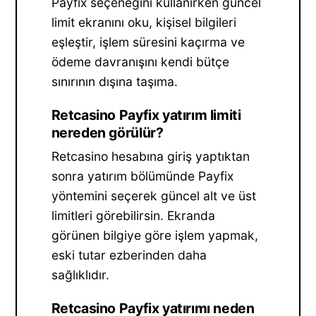
Payfix seçeneğini kullanırken güncel
limit ekranını oku, kişisel bilgileri
eşleştir, işlem süresini kaçırma ve
ödeme davranışını kendi bütçe
sınırının dışına taşıma.
Retcasino Payfix yatırım limiti
nereden görülür?
Retcasino hesabına giriş yaptıktan
sonra yatırım bölümünde Payfix
yöntemini seçerek güncel alt ve üst
limitleri görebilirsin. Ekranda
görünen bilgiye göre işlem yapmak,
eski tutar ezberinden daha
sağlıklıdır.
Retcasino Payfix yatırımı neden