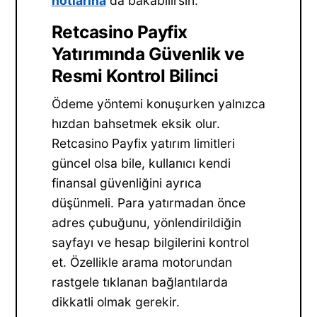
notlarına
da bakabilirsin.
Retcasino Payfix
Yatırımında Güvenlik ve
Resmi Kontrol Bilinci
Ödeme yöntemi konuşurken yalnızca
hızdan bahsetmek eksik olur.
Retcasino Payfix yatırım limitleri
güncel olsa bile, kullanıcı kendi
finansal güvenliğini ayrıca
düşünmeli. Para yatırmadan önce
adres çubuğunu, yönlendirildiğin
sayfayı ve hesap bilgilerini kontrol
et. Özellikle arama motorundan
rastgele tıklanan bağlantılarda
dikkatli olmak gerekir.