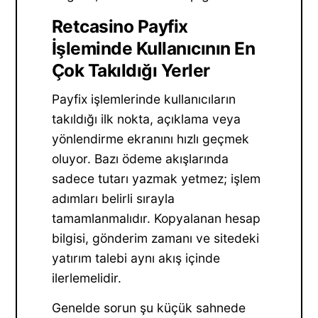
Retcasino Payfix
İşleminde Kullanıcının En
Çok Takıldığı Yerler
Payfix işlemlerinde kullanıcıların
takıldığı ilk nokta, açıklama veya
yönlendirme ekranını hızlı geçmek
oluyor. Bazı ödeme akışlarında
sadece tutarı yazmak yetmez; işlem
adımları belirli sırayla
tamamlanmalıdır. Kopyalanan hesap
bilgisi, gönderim zamanı ve sitedeki
yatırım talebi aynı akış içinde
ilerlemelidir.
Genelde sorun şu küçük sahnede