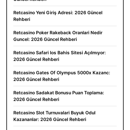
Retcasino Yeni Giriş Adresi: 2026 Güncel
Rehberi
Retcasino Poker Rakeback Oranlari Nedir
Guncel: 2026 Güncel Rehberi
Retcasino Safari Ios Bahis Sitesi Açılmıyor:
2026 Güncel Rehberi
Retcasino Gates Of Olympus 5000x Kazanc:
2026 Güncel Rehberi
Retcasino Sadakat Bonusu Puan Toplama:
2026 Güncel Rehberi
Retcasino Slot Turnuvalari Buyuk Odul
Kazananlar: 2026 Güncel Rehberi