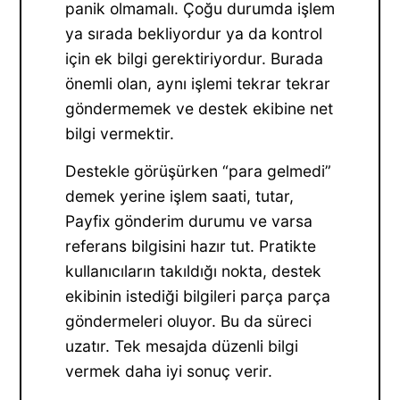
panik olmamalı. Çoğu durumda işlem
ya sırada bekliyordur ya da kontrol
için ek bilgi gerektiriyordur. Burada
önemli olan, aynı işlemi tekrar tekrar
göndermemek ve destek ekibine net
bilgi vermektir.
Destekle görüşürken “para gelmedi”
demek yerine işlem saati, tutar,
Payfix gönderim durumu ve varsa
referans bilgisini hazır tut. Pratikte
kullanıcıların takıldığı nokta, destek
ekibinin istediği bilgileri parça parça
göndermeleri oluyor. Bu da süreci
uzatır. Tek mesajda düzenli bilgi
vermek daha iyi sonuç verir.