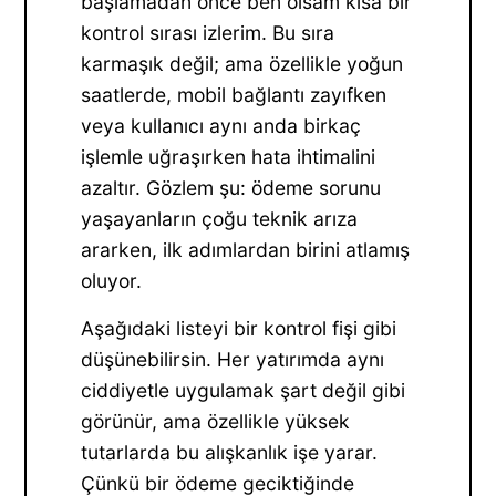
başlamadan önce ben olsam kısa bir
kontrol sırası izlerim. Bu sıra
karmaşık değil; ama özellikle yoğun
saatlerde, mobil bağlantı zayıfken
veya kullanıcı aynı anda birkaç
işlemle uğraşırken hata ihtimalini
azaltır. Gözlem şu: ödeme sorunu
yaşayanların çoğu teknik arıza
ararken, ilk adımlardan birini atlamış
oluyor.
Aşağıdaki listeyi bir kontrol fişi gibi
düşünebilirsin. Her yatırımda aynı
ciddiyetle uygulamak şart değil gibi
görünür, ama özellikle yüksek
tutarlarda bu alışkanlık işe yarar.
Çünkü bir ödeme geciktiğinde