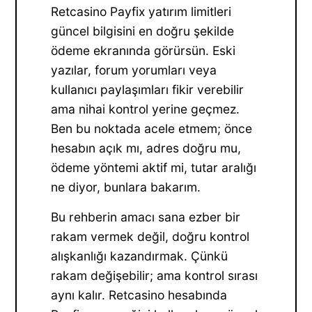
Retcasino Payfix yatırım limitleri
güncel bilgisini en doğru şekilde
ödeme ekranında görürsün. Eski
yazılar, forum yorumları veya
kullanıcı paylaşımları fikir verebilir
ama nihai kontrol yerine geçmez.
Ben bu noktada acele etmem; önce
hesabın açık mı, adres doğru mu,
ödeme yöntemi aktif mi, tutar aralığı
ne diyor, bunlara bakarım.
Bu rehberin amacı sana ezber bir
rakam vermek değil, doğru kontrol
alışkanlığı kazandırmak. Çünkü
rakam değişebilir; ama kontrol sırası
aynı kalır. Retcasino hesabında