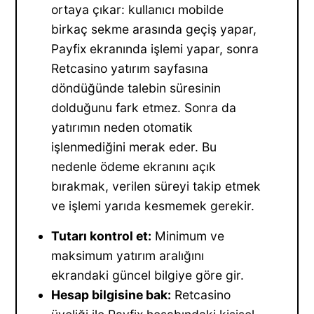
ortaya çıkar: kullanıcı mobilde
birkaç sekme arasında geçiş yapar,
Payfix ekranında işlemi yapar, sonra
Retcasino yatırım sayfasına
döndüğünde talebin süresinin
dolduğunu fark etmez. Sonra da
yatırımın neden otomatik
işlenmediğini merak eder. Bu
nedenle ödeme ekranını açık
bırakmak, verilen süreyi takip etmek
ve işlemi yarıda kesmemek gerekir.
Tutarı kontrol et:
Minimum ve
maksimum yatırım aralığını
ekrandaki güncel bilgiye göre gir.
Hesap bilgisine bak:
Retcasino