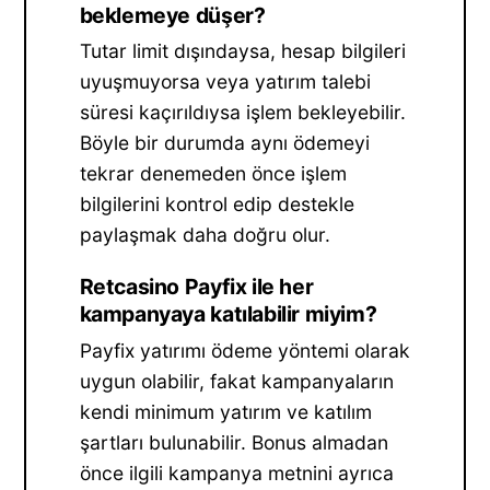
beklemeye düşer?
Tutar limit dışındaysa, hesap bilgileri
uyuşmuyorsa veya yatırım talebi
süresi kaçırıldıysa işlem bekleyebilir.
Böyle bir durumda aynı ödemeyi
tekrar denemeden önce işlem
bilgilerini kontrol edip destekle
paylaşmak daha doğru olur.
Retcasino Payfix ile her
kampanyaya katılabilir miyim?
Payfix yatırımı ödeme yöntemi olarak
uygun olabilir, fakat kampanyaların
kendi minimum yatırım ve katılım
şartları bulunabilir. Bonus almadan
önce ilgili kampanya metnini ayrıca