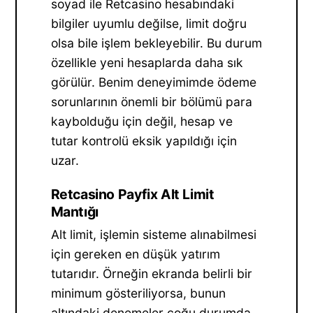
soyad ile Retcasino hesabındaki
bilgiler uyumlu değilse, limit doğru
olsa bile işlem bekleyebilir. Bu durum
özellikle yeni hesaplarda daha sık
görülür. Benim deneyimimde ödeme
sorunlarının önemli bir bölümü para
kaybolduğu için değil, hesap ve
tutar kontrolü eksik yapıldığı için
uzar.
Retcasino Payfix Alt Limit
Mantığı
Alt limit, işlemin sisteme alınabilmesi
için gereken en düşük yatırım
tutarıdır. Örneğin ekranda belirli bir
minimum gösteriliyorsa, bunun
altındaki denemeler çoğu durumda